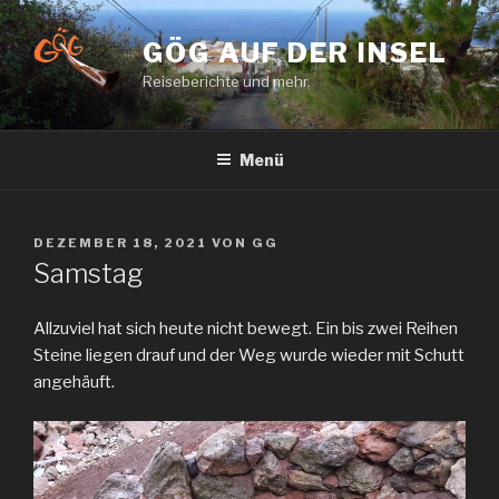
Zum
Inhalt
GÖG AUF DER INSEL
springen
Reiseberichte und mehr.
Menü
VERÖFFENTLICHT
DEZEMBER 18, 2021
VON
GG
AM
Samstag
Allzuviel hat sich heute nicht bewegt. Ein bis zwei Reihen
Steine liegen drauf und der Weg wurde wieder mit Schutt
angehäuft.