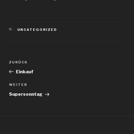
KATEGORIEN
UNCATEGORIZED
Beitragsnavigation
Vorheriger
ZURÜCK
Beitrag
Einkauf
Nächster
WEITER
Beitrag
Supersonntag