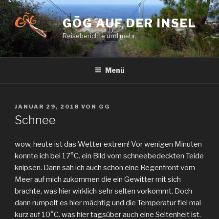
Zum
Inhalt
GÖG AUF DER INSEL
springen
Reiseberichte und mehr.
Menü
VERÖFFENTLICHT
JANUAR 29, 2018
VON
GG
AM
Schnee
wow, heute ist das Wetter extrem! Vor wenigen Minuten
konnte ich bei 17°C. ein Bild vom schneebedeckten Teide
knipsen. Dann sah ich auch schon eine Regenfront vom
Meer auf mich zukommen die ein Gewitter mit sich
brachte, was hier wirklich sehr selten vorkommt. Doch
dann rumpelt es hier mächtig und die Temperatur fiel mal
kurz auf 10°C. was hier tagsüber auch eine Seltenheit ist.