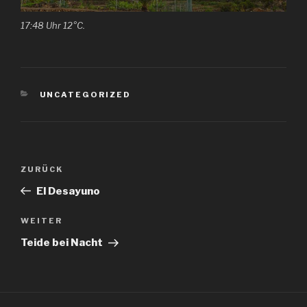
17:48 Uhr 12°C.
KATEGORIEN
UNCATEGORIZED
Beitragsnavigation
Vorheriger
ZURÜCK
Beitrag
El Desayuno
Nächster
WEITER
Beitrag
Teide bei Nacht