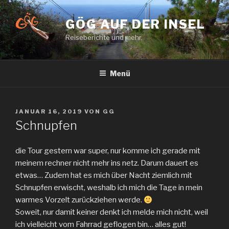
Zum
Inhalt
GÖG AUF DER INSEL
springen
Reiseberichte und mehr.
Menü
VERÖFFENTLICHT
JANUAR 16, 2019
VON
GG
AM
Schnupfen
die Tour gestern war super, nur komme ich gerade mit
meinem rechner nicht mehr ins netz. Darum dauert es
etwas… Zudem hat es mich über Nacht ziemlich mit
Schnupfen erwischt, weshalb ich mich die Tage in mein
warmes Vorzelt zurückziehen werde.
Soweit, nur damit keiner denkt ich melde mich nicht, weil
ich vielleicht vom Fahrrad geflogen bin… alles gut!