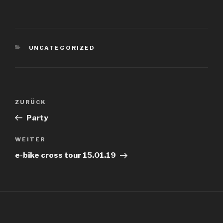
KATEGORIEN
UNCATEGORIZED
Beitragsnavigation
Vorheriger
ZURÜCK
Beitrag
Party
Nächster
WEITER
Beitrag
e-bike cross tour 15.01.19