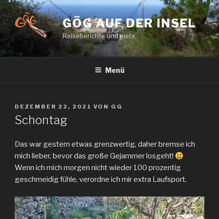
Zum
Inhalt
GÖG AUF DER INSEL
springen
Reiseberichte und mehr.
Menü
VERÖFFENTLICHT
DEZEMBER 22, 2021
VON
GG
AM
Schontag
Das war gestern etwas grenzwertig, daher bremse ich
mich lieber, bevor das große Gejammer losgeht!
Wenn ich mich morgen nicht wieder 100 prozentig
geschmeidig fühle, verordne ich mir extra Laufsport.