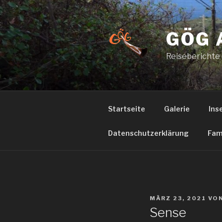
Zum
Inhalt
springen
GÖG 
Reiseberichte
Startseite
Galerie
Ins
Datenschutzerklärung
Fam
VERÖFFENTLICHT
MÄRZ 23, 2021
VO
AM
Sense