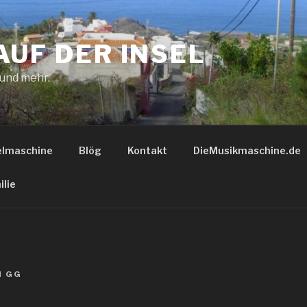
AUF DER INSEL
 und mehr.
elmaschine
Blög
Kontakt
DieMusikmaschine.de
ilie
N
GG