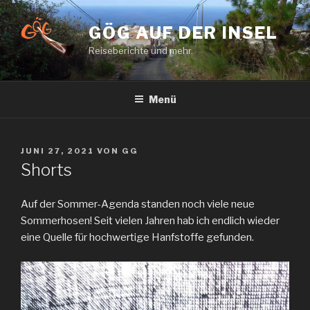
Zum
Inhalt
GÖG AUF DER INSEL
springen
Reiseberichte und mehr.
Menü
VERÖFFENTLICHT
JUNI 27, 2021
VON
GG
AM
Shorts
Auf der Sommer-Agenda standen noch viele neue
Sommerhosen! Seit vielen Jahren hab ich endlich wieder
eine Quelle für hochwertige Hanfstoffe gefunden.