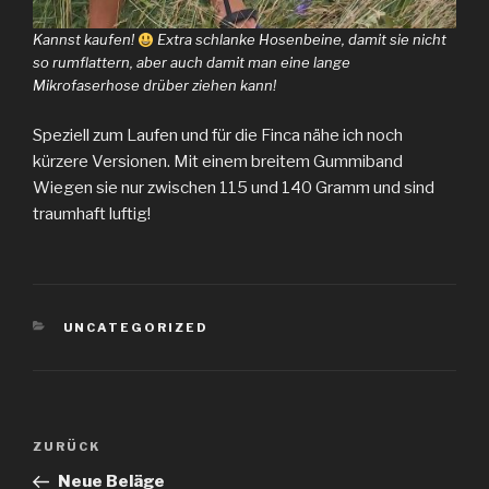
Kannst kaufen!
Extra schlanke Hosenbeine, damit sie nicht
so rumflattern, aber auch damit man eine lange
Mikrofaserhose drüber ziehen kann!
Speziell zum Laufen und für die Finca nähe ich noch
kürzere Versionen. Mit einem breitem Gummiband
Wiegen sie nur zwischen 115 und 140 Gramm und sind
traumhaft luftig!
KATEGORIEN
UNCATEGORIZED
Beitragsnavigation
Vorheriger
ZURÜCK
Beitrag
Neue Beläge