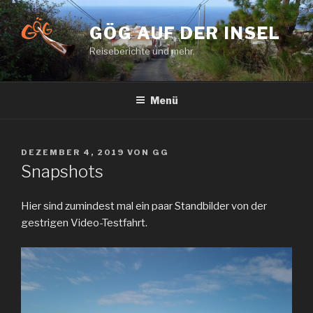
Zum
Inhalt
GÖG AUF DER INSEL
springen
Reiseberichte und mehr.
Menü
VERÖFFENTLICHT
DEZEMBER 4, 2019
VON
GG
AM
Snapshots
Hier sind zumindest mal ein paar Standbilder von der
gestrigen Video-Testfahrt.