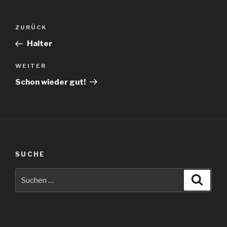
Beitragsnavigation
Vorheriger
ZURÜCK
Beitrag
Halter
Nächster
WEITER
Beitrag
Schon wieder gut!
SUCHE
Suche
Suche
nach: