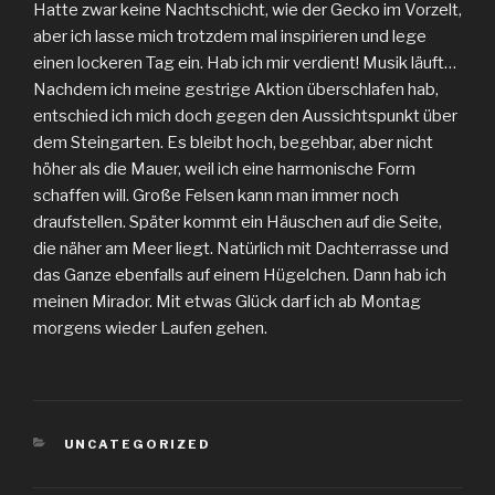
Hatte zwar keine Nachtschicht, wie der Gecko im Vorzelt,
aber ich lasse mich trotzdem mal inspirieren und lege
einen lockeren Tag ein. Hab ich mir verdient! Musik läuft…
Nachdem ich meine gestrige Aktion überschlafen hab,
entschied ich mich doch gegen den Aussichtspunkt über
dem Steingarten. Es bleibt hoch, begehbar, aber nicht
höher als die Mauer, weil ich eine harmonische Form
schaffen will. Große Felsen kann man immer noch
draufstellen. Später kommt ein Häuschen auf die Seite,
die näher am Meer liegt. Natürlich mit Dachterrasse und
das Ganze ebenfalls auf einem Hügelchen. Dann hab ich
meinen Mirador. Mit etwas Glück darf ich ab Montag
morgens wieder Laufen gehen.
KATEGORIEN
UNCATEGORIZED