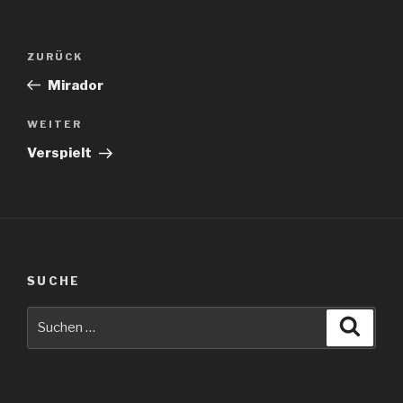
Beitragsnavigation
Vorheriger
ZURÜCK
Beitrag
Mirador
Nächster
WEITER
Beitrag
Verspielt
SUCHE
Suche
Suche
nach: