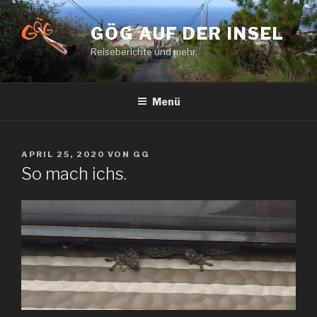
Zum
Inhalt
GÖG AUF DER INSEL
springen
Reiseberichte und mehr.
Menü
VERÖFFENTLICHT
APRIL 25, 2020
VON
GG
AM
So mach ichs.