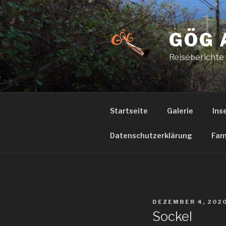
Zum
Inhalt
springen
GÖG 
Reiseberichte
Startseite
Galerie
Ins
Datenschutzerklärung
Fam
VERÖFFENTLICHT
DEZEMBER 4, 202
AM
Sockel