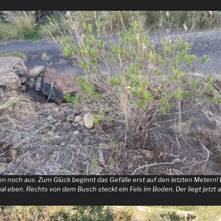
 noch aus. Zum Glück beginnt das Gefälle erst auf den letzten Metern! D
mal eben. Rechts von dem Busch steckt ein Fels im Boden. Der liegt jetzt 