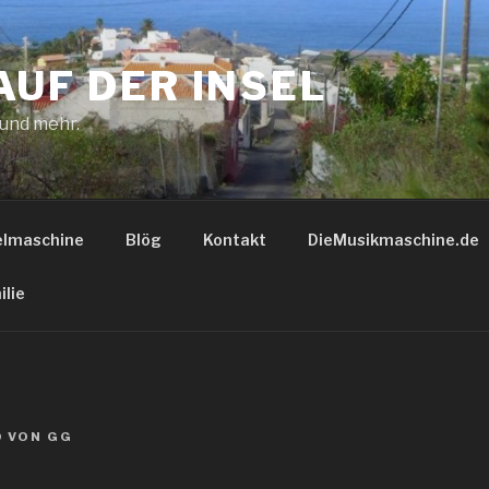
AUF DER INSEL
 und mehr.
elmaschine
Blög
Kontakt
DieMusikmaschine.de
ilie
0
VON
GG