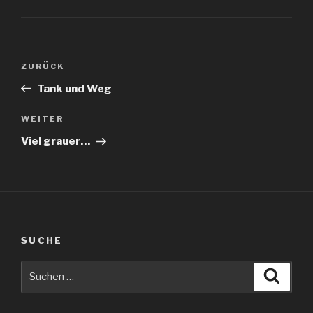
Beitragsnavigation
Vorheriger
ZURÜCK
Beitrag
Tank und Weg
Nächster
WEITER
Beitrag
Viel grauer…
SUCHE
Suche
Suche
nach: