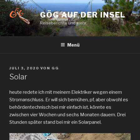
Zum
Inhalt
GÖG AUF DER INSEL
springen
Reiseberichte und mehr.
Menü
VERÖFFENTLICHT
JULI 3, 2020
VON
GG
AM
Solar
heute redete ich mit meinem Elektriker wegen einem
Stromanschluss. Er will sich bemühen, pf, aber obwohl es
behördentechnisch bei mir einfach ist, könnte es
zwischen vier Wochen und sechs Monaten dauern. Drei
Stunden später stand bei mir ein Solarpanel.