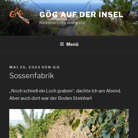
Zum
Inhalt
GÖG AUF DER INSEL
springen
Reiseberichte und mehr.
Menü
VERÖFFENTLICHT
MAI 25, 2023
VON
GG
AM
Sossenfabrik
„Noch schnell ein Loch graben“, dachte ich am Abend.
Aber auch dort war der Boden Steinhart