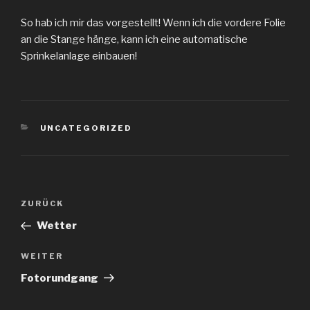
So hab ich mir das vorgestellt! Wenn ich die vordere Folie
an die Stange hänge, kann ich eine automatische
Sprinkelanlage einbauen!
KATEGORIEN
UNCATEGORIZED
Beitragsnavigation
Vorheriger
ZURÜCK
Beitrag
Wetter
Nächster
WEITER
Beitrag
Fotorundgang