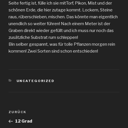
Seite fertig ist, fülle ich sie mitTorf, Pikon, Mist und der
schönen Erde, die hier zutage kommt. Lockern, Steine
raus, rüberschieben, mischen. Das könnte man eigentlich
unendlich so weiter führen! Nach einem Meter ist der
Graben direkt wieder gefüllt und ich muss nur noch das
zusätzliche Substrat rum schleppen!
Bin selber gespannt, was für tolle Pflanzen morgen rein
kommen! Zwei Sorten sind schon entschieden!
KATEGORIEN
UNCATEGORIZED
Beitragsnavigation
Vorheriger
ZURÜCK
Beitrag
12 Grad