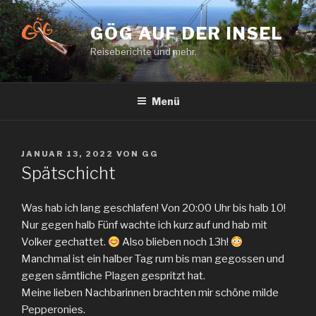
Zum
Inhalt
GÖG AUF DER INSEL
springen
Reiseberichte und mehr.
Menü
VERÖFFENTLICHT
JANUAR 13, 2022
VON
GG
AM
Spätschicht
Was hab ich lang geschlafen! Von 20:00 Uhr bis halb 10!
Nur gegen halb Fünf wachte ich kurz auf und hab mit
Volker gechattet.
Also blieben noch 13h!
Manchmal ist ein halber Tag rum bis man gegossen und
gegen sämtliche Plagen gespritzt hat.
Meine lieben Nachbarinnen brachten mir schöne milde
Pepperonies.