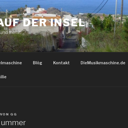
AUF DER INSEL
 und mehr.
elmaschine
Blög
Kontakt
DieMusikmaschine.de
ilie
VON
GG
 Nummer