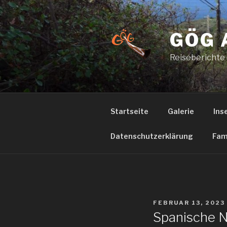
Zum
Inhalt
springen
GÖG 
Reiseberichte
Startseite
Galerie
Ins
Datenschutzerklärung
Fam
VERÖFFENTLICHT
FEBRUAR 13, 2023
AM
Spanische