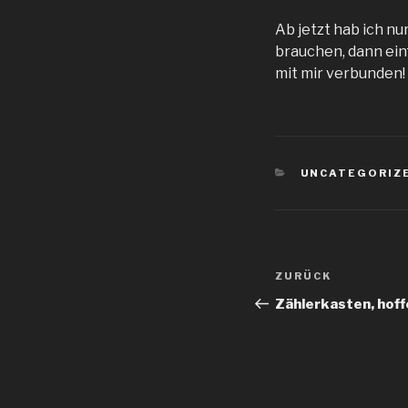
Ab jetzt hab ich n
brauchen, dann einf
mit mir verbunden! 
KATEGORIEN
UNCATEGORIZ
Beitragsnav
Vorheriger
ZURÜCK
Beitrag
Zählerkasten, hoff