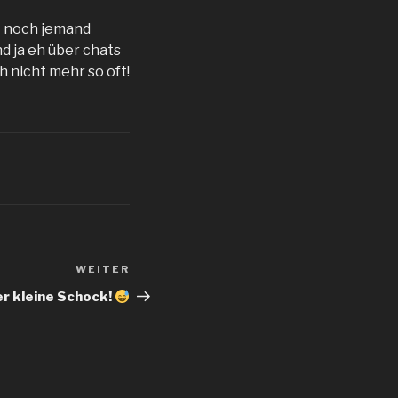
t noch jemand
d ja eh über chats
h nicht mehr so oft!
WEITER
Nächster
Beitrag
r kleine Schock!