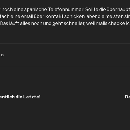
ur noch eine spanische Telefonnummer! Sollte die überhaup
ach eine email über kontakt schicken, aber die meisten sin
Das läuft alles noch und geht schneller, weil mails checke ic
ED
igation
entlich die Letzte!
De