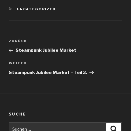
KATEGORIEN
UNCATEGORIZED
Beitragsnavigation
Vorheriger
ZURÜCK
Beitrag
Steampunk Jubilee Market
Nächster
WEITER
Beitrag
Steampunk Jubilee Market – Teil 3.
SUCHE
Suche
Suche