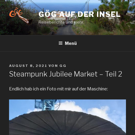
Zum
Inhalt
GÖG AUF DER INSEL
springen
Reiseberichte und mehr.
Menü
VERÖFFENTLICHT
AUGUST 8, 2021
VON
GG
AM
Steampunk Jubilee Market – Teil 2
Endlich hab ich ein Foto mit mir auf der Maschine: