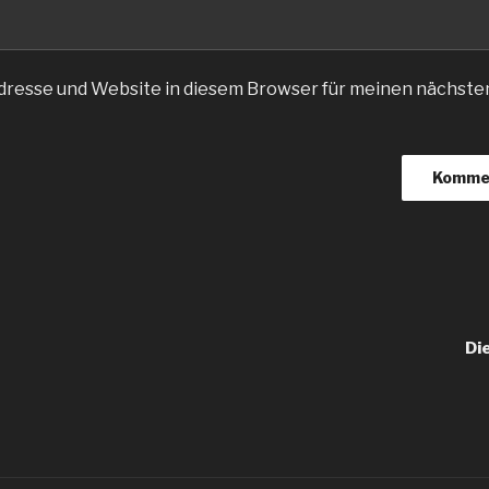
dresse und Website in diesem Browser für meinen nächst
igation
Di