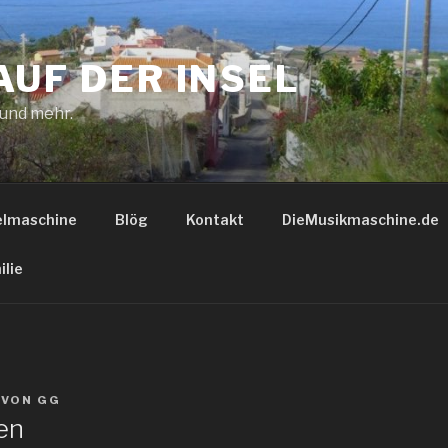
AUF DER INSEL
 und mehr.
elmaschine
Blög
Kontakt
DieMusikmaschine.de
ilie
VON
GG
en