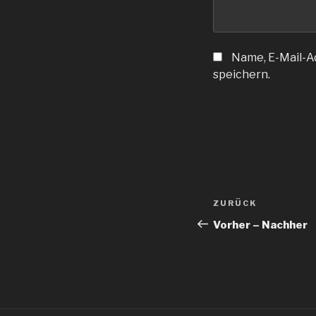
Name, E-Mail-A
speichern.
Beitragsnav
Vorheriger
ZURÜCK
Beitrag
Vorher – Nachher