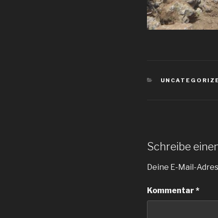
KATEGORIEN
UNCATEGORIZ
Schreibe ein
Deine E-Mail-Adress
Kommentar
*