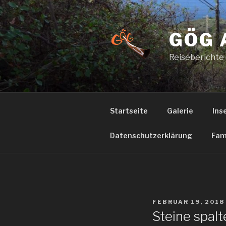
Zum
Inhalt
springen
GÖG 
Reiseberichte
Startseite
Galerie
Ins
Datenschutzerklärung
Fam
VERÖFFENTLICHT
FEBRUAR 19, 2018
AM
Steine spalt