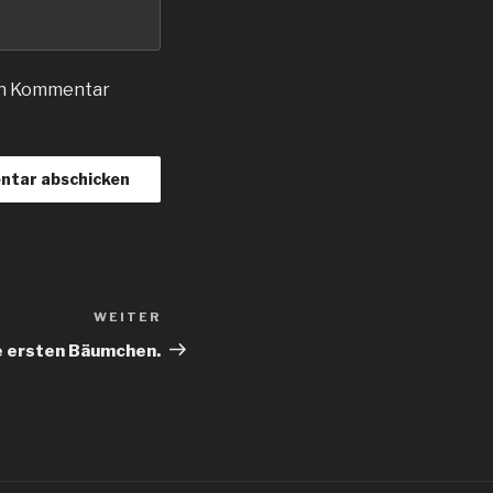
en Kommentar
WEITER
Nächster
Beitrag
e ersten Bäumchen.