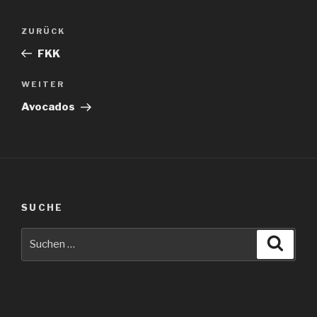
Beitragsnavigation
Vorheriger
ZURÜCK
Beitrag
FKK
Nächster
WEITER
Beitrag
Avocados
SUCHE
Suche
Suche
nach: