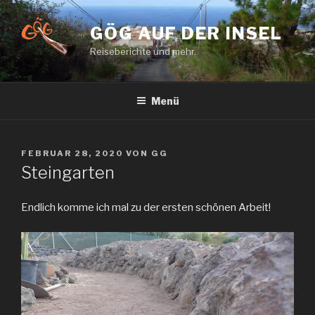
Zum
Inhalt
GÖG AUF DER INSEL
springen
Reiseberichte und mehr.
Menü
VERÖFFENTLICHT
FEBRUAR 28, 2020
VON
GG
AM
Steingarten
Endlich komme ich mal zu der ersten schönen Arbeit!