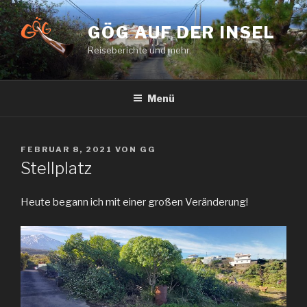
Zum
Inhalt
GÖG AUF DER INSEL
springen
Reiseberichte und mehr.
Menü
VERÖFFENTLICHT
FEBRUAR 8, 2021
VON
GG
AM
Stellplatz
Heute begann ich mit einer großen Veränderung!