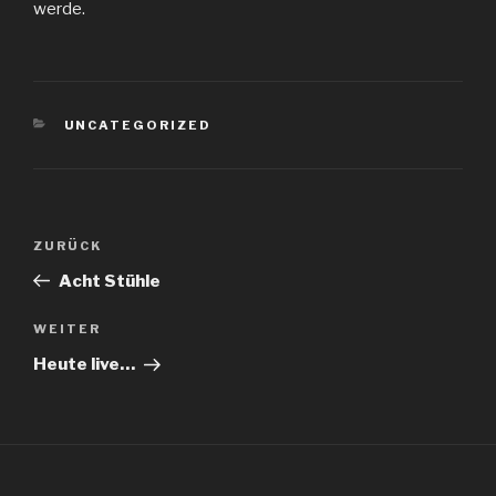
werde.
KATEGORIEN
UNCATEGORIZED
Beitragsnavigation
Vorheriger
ZURÜCK
Beitrag
Acht Stühle
Nächster
WEITER
Beitrag
Heute live…