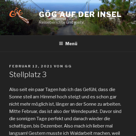
Zum
Inhalt
GÖG AUF DER INSEL
springen
Reiseberichte und mehr.
Menü
VERÖFFENTLICHT
FEBRUAR 12, 2021
VON
GG
AM
Stellplatz 3
Also seit ein paar Tagen hab ich das Gefühl, dass die
Sonne steil am Himmel hoch steigt und es schon gar
nicht mehr möglich ist, länger an der Sonne zu arbeiten.
Mitte Februar, das ist also der Wendepunkt. Davor sind
die sonnigen Tage perfekt und danach wieder die
schattigen, bis Dezember. Also mach ich lieber mal
langsam! Gestern musste ich Waldarbeit machen, weil