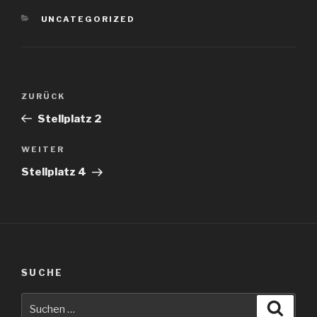
KATEGORIEN
UNCATEGORIZED
Beitragsnavigation
Vorheriger
ZURÜCK
Beitrag
Stellplatz 2
Nächster
WEITER
Beitrag
Stellplatz 4
SUCHE
Suche
Suche