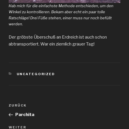
Hab mich für die einfachste Methode entschieden, um den
Winkel zu kontrollieren. Bekam aber echt ein paar tolle
Ratschläge! Drei Füße stehen, einer muss nur noch befüllt
werden.
Der gröbste Überschuß an Erdreich ist auch schon
abtransportiert. War ein ziemlich grauer Tag!
KATEGORIEN
UNCATEGORIZED
Beitragsnavigation
Vorheriger
ZURÜCK
Beitrag
Parchita
Nächster
WEITER