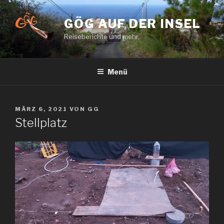
Zum
Inhalt
GÖG AUF DER INSEL
springen
Reiseberichte und mehr.
Menü
VERÖFFENTLICHT
MÄRZ 6, 2021
VON
GG
AM
Stellplatz