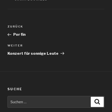
Beitragsnavigation
Vorheriger
ZURÜCK
Beitrag
Por fin
Nächster
WEITER
Beitrag
Konzert für sonnige Leute
SUCHE
Suche
Suche
nach: