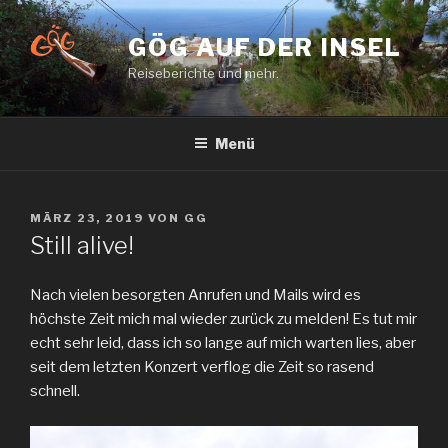
Zum
Inhalt
GÖG AUF DER INSEL
springen
Reiseberichte und mehr.
Menü
VERÖFFENTLICHT
MÄRZ 23, 2019
VON
GG
AM
Still alive!
Nach vielen besorgten Anrufen und Mails wird es
höchste Zeit mich mal wieder zurück zu melden! Es tut mir
echt sehr leid, dass ich so lange auf mich warten lies, aber
seit dem letzten Konzert verflog die Zeit so rasend
schnell.