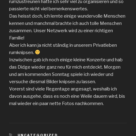
rumzustreunen hatte ich sehr viel zu organisieren und so
passierte nicht viel bemerkenswertes.
Das heisst doch, ich lernte einige wundervolle Menschen
kennen und manchmal brachte ich auch tolle Menschen
zusammen. Unser Netzwerk wird zu einer richtigen
Familie!
Aber ich kann ja nicht ständig in unserem Privatleben
rumknipsen.
Inzwischen gab ich noch einige kleine Konzerte und hab
das Didge wieder ganz neu für mich entdeckt. Morgen
und am kommenden Sonntag spiele ich wieder und
versuche diesmal Bilder knipsen zu lassen.
Vorerst sind viele Regentage angesagt, weshalb ich
davon ausgehe, dass es noch eine Weile dauern wird, bis
mal wieder ein paar nette Fotos nachkommen.
KATEGORIEN
UNCATEGORIZED