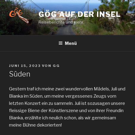
Zum
Inhalt
GÖG AUF DER INSEL
springen
Reiseberichte und mehr.
Menü
VERÖFFENTLICHT
JUNI 15, 2023
VON
GG
AM
Süden
Gestern traf ich meine zwei wundervollen Mädels, Juli und
Bianka im Süden, um meine vergessenes Zeugs vom
letzten Konzert ein zu sammeln. Juli ist sozusagen unsere
fleissige Biene der Künstlerszene und von ihrer Freundin
Bianka, erzählte ich neulich schon, als wir gemeinsam
meine Bühne dekorierten!