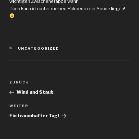
wichtigen Zwischenetappe wahr:
Dann kann ich unter meinen Palmen in der Sonne liegen!
KATEGORIEN
UNCATEGORIZED
Beitragsnavigation
Vorheriger
ZURÜCK
Beitrag
Wind und Staub
Nächster
WEITER
Beitrag
Ein traumhafter Tag!