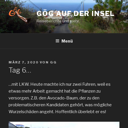
Zum
Inhalt
GÖG AUF DER INSEL
springen
Reiseberichte und mehr.
Menü
VERÖFFENTLICHT
MÄRZ 7, 2020
VON
GG
AM
Tag 6…
…mit LKW. Heute machte ich nur zwei Fuhren, weil es
etwas mehr Arbeit gemacht hat die Pflanzen zu
versorgen. Z.B. den Avocado-Baum, der zu den
problematischeren Kandidaten gehört, was mögliche
Wurzelschäden angeht. Hoffentlich überlebt er es!