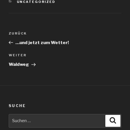
KATEGORIEN
UNCATEGORIZED
Beitragsnavigation
Vorheriger
ZURÜCK
Beitrag
…und jetzt zum Wetter!
Nächster
WEITER
Beitrag
Waldweg
SUCHE
Suche
Suche
nach: