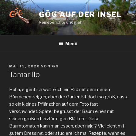
Zum
Inhalt
GÖG AUF DER INSEL
springen
Reiseberichte und mehr.
Menü
VERÖFFENTLICHT
MAI 15, 2020
VON
GG
AM
Tamarillo
Haha, eigentlich wollte ich ein Bild mit dem neuen
Bäumchen zeigen, aber der Garten ist doch so groß, dass
so ein kleines Pflänzchen auf dem Foto fast
verschwindet. Später begrüsst der Baum einen mit
seinen großen herzförmigen Blättern. Diese
Baumtomaten kann man essen, aber naja!? Vielleicht mit
gutem Dressing, oder studiere ich mal Rezepte, wenn es