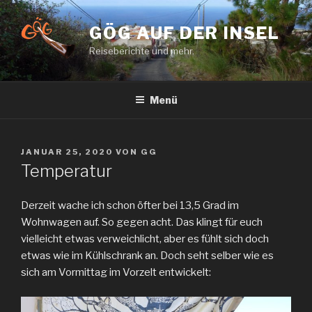
Zum
Inhalt
GÖG AUF DER INSEL
springen
Reiseberichte und mehr.
Menü
VERÖFFENTLICHT
JANUAR 25, 2020
VON
GG
AM
Temperatur
Derzeit wache ich schon öfter bei 13,5 Grad im
Wohnwagen auf. So gegen acht. Das klingt für euch
vielleicht etwas verweichlicht, aber es fühlt sich doch
etwas wie im Kühlschrank an. Doch seht selber wie es
sich am Vormittag im Vorzelt entwickelt: