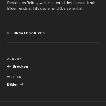
Den letzten Beitrag weiter unten hab ich eben noch mit
Bildern ergänzt, falls das jemand übersehen hat.
KATEGORIEN
UNCATEGORIZED
Beitragsnavigation
Vorheriger
ZURÜCK
Beitrag
Brocken
Nächster
WEITER
Beitrag
Bilder