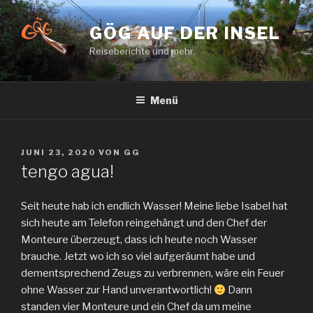
Zum
Inhalt
GÖG AUF DER INSEL
springen
Reiseberichte und mehr.
Menü
VERÖFFENTLICHT
JUNI 23, 2020
VON
GG
AM
tengo agua!
Seit heute hab ich endlich Wasser! Meine liebe Isabel hat
sich heute am Telefon reingehängt und den Chef der
Monteure überzeugt, dass ich heute noch Wasser
brauche. Jetzt wo ich so viel aufgeräumt habe und
dementsprechend Zeugs zu verbrennen, wäre ein Feuer
ohne Wasser zur Hand unverantwortlich!
Dann
standen vier Monteure und ein Chef da um meine