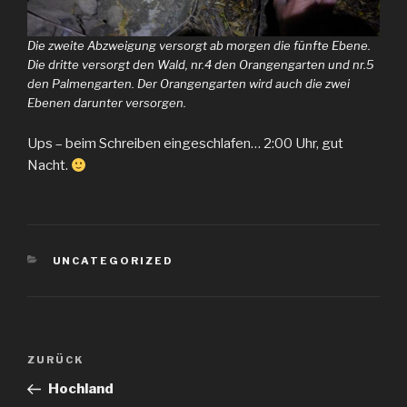
Die zweite Abzweigung versorgt ab morgen die fünfte Ebene.
Die dritte versorgt den Wald, nr.4 den Orangengarten und nr.5
den Palmengarten. Der Orangengarten wird auch die zwei
Ebenen darunter versorgen.
Ups – beim Schreiben eingeschlafen… 2:00 Uhr, gut
Nacht.
KATEGORIEN
UNCATEGORIZED
Beitragsnavigation
Vorheriger
ZURÜCK
Beitrag
Hochland