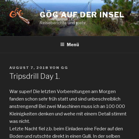
Zum
Inhalt
GÖG AUF DER INSEL
springen
Reiseberichte und mehr.
Menü
VERÖFFENTLICHT
AUGUST 7, 2018
VON
GG
AM
Tripsdrill Day 1.
War super! Die letzten Vorbereitungen am Morgen
fanden schon sehr früh statt und sind unbeschreiblich
anstrengend! Bei zwei Maschinen muss ich an 100 000
Kleinigkeiten denken und wehe mit einem Detail stimmt
was nicht.
Letzte Nacht fiel z.b. beim Einladen eine Feder auf den
Boden und rutschte direkt in einen Gulli. In der selben