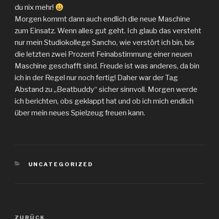
du nix mehr!
Morgen kommt dann auch endlich die neue Maschine
zum Einsatz. Wenn alles gut geht. Ich glaub das versteht
nur mein Studiokollege Sancho, wie verstört ich bin, bis
die letzten zwei Prozent Feinabstimmung einer neuen
Maschine geschafft sind. Freude ist was anderes, da bin
ich in der Regel nur noch fertig! Daher war der Tag
Abstand zu „Beatbuddy“ sicher sinnvoll. Morgen werde
ich berichten, obs geklappt hat und ob ich mich endlich
über mein neues Spielzeug freuen kann.
KATEGORIEN
UNCATEGORIZED
Beitragsnavigation
Vorheriger
ZURÜCK