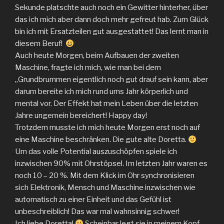
Sekunde platschte auch noch ein Gewitter hinterher, über
das ich mich aber dann doch mehr gefreut hab. Zum Glück
bin ich mit Ersatzteilen gut ausgestattet! Das lernt man in
diesem Beruf!
Auch heute Morgen, beim Aufbauen der zweiten
Maschine, fragte ich mich, wie man bei dem
„Grundbrummen eigentlich noch gut drauf sein kann, aber
darum bereite ich mich rund ums Jahr körperlich und
mental vor. Der Effekt hat mein Leben über die letzten
Jahre ungemein bereichert! Happy day!
Trotzdem musste ich mich heute Morgen erst noch auf
eine Maschine beschränken. Die gute alte Doretta.
Um das volle Potential auszuschöpfen spiele ich
inzwischen 90% mit Ohrstöpsel. Im letzten Jahr waren es
noch 10 – 20 %. Mit dem Klick im Ohr synchronisieren
sich Elektronik, Mensch und Maschine inzwischen wie
automatisch zu einer Einheit und das Gefühl ist
unbeschreiblich! Das war mal wahnsinnig schwer!
Ich liebe Doretta!
Scheinbar legt sie in meinem Kopf