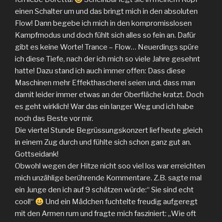
einen Schalter um und das bringt mich in den absoluten
Flow! Dann begebe ich mich in den kompromisslosen
Kampfmodus und doch fühlt sich alles so fein an. Dafür
gibt es keine Worte! Trance – Flow… Neuerdings spüre
ich diese Tiefe, nach der ich mich so viele Jahre gesehnt
hatte! Dazu stand ich auch immer offen: Dass diese
Maschinen mehr Effekthascherei seien und, dass man
damit leider immer etwas an der Oberfläche kratzt. Doch
es geht wirklich! War das ein langer Weg und ich habe
noch das Beste vor mir.
Die viertel Stunde Begrüssungskonzert lief heute gleich
in einem Zug durch und fühlte sich schon ganz gut an.
Gottseidank!
Obwohl wegen der Hitze nicht soo viel los war erreichten
mich unzählige berührende Kommentare. Z.B. sagte mal
ein Junge den ich auf 9 schätzen würde:“ Sie sind echt
cool!“
Und ein Mädchen fuchtelte freudig aufgeregt
mit den Armen rum und fragte mich fasziniert: „Wie oft