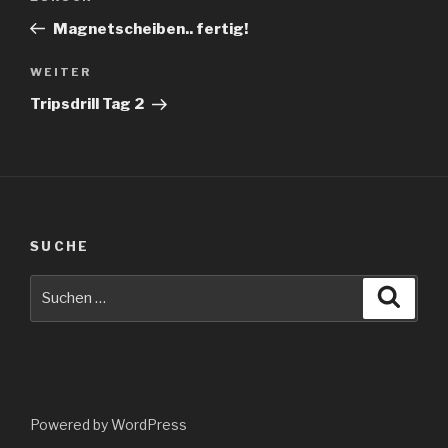
Beitrag
Magnetscheiben.. fertig!
Nächster
WEITER
Beitrag
Tripsdrill Tag 2
SUCHE
Suche
Suche
nach:
Powered by WordPress