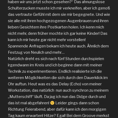
haben wir uns jetzt schon gesehen?“ Das ahnungslose
Schulterzucken musste ich mir verkneifen, aber ich genoß
das vertraute Gefühl mit dem sie mir begegnete. Und wie
sie alle mit ihren hochgezogenen Augenbrauen und ihren
lieben Gesichtern ihre Postkarten holen. Ich kenn mich
nicht mehr, denn früher mochte ich gar keine Kinder! Das
kann ich mir heute gar nicht mehr vorstellen!
Spannende Anfragen bekam ich heute auch. Ähnlich dem
Festzug von Neulich und mehr…
Natürlich dreht es sich nach fünf Stunden durchspielen
irgendwann im Kreis und ich beginne dann mit meiner
Technik zu experimentieren. Endlich realisierte ich die
weiteren Möglichkeiten die sich durch den Dauerklick im
Ohr auftun. Heut was es das Delay (Echo) von meiner
Workstation, das natürlich nun auch synchron zu meinem
„Mutterschiff“ läuft. Da jag ich nun das Didge durch und
das ist mal abgefahren!
Leider gings dann schon
Richtung Feierabend, aber dafür kann ich den morgigen
Tag kaum erwarten! Hitze? Egal! Bei dem Groove merkst