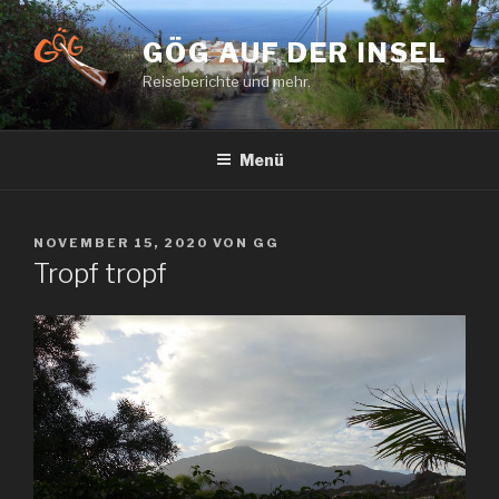
Zum
Inhalt
GÖG AUF DER INSEL
springen
Reiseberichte und mehr.
Menü
VERÖFFENTLICHT
NOVEMBER 15, 2020
VON
GG
AM
Tropf tropf