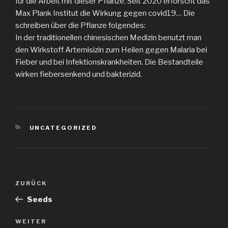
für die Arbeit mit dieser Pflanze. Seit 2020 erforscht das
Max Plank Institut die Wirkung gegen covid19… Die
schreiben über die Pflanze folgendes:
In der traditionellen chinesischen Medizin benutzt man
den Wirkstoff Artemisizin zum Heilen gegen Malaria bei
Fieber und bei Infektionskrankheiten. Die Bestandteile
wirken fiebersenkend und bakterizid.
KATEGORIEN
UNCATEGORIZED
Beitragsnavigation
Vorheriger
ZURÜCK
Beitrag
Seeds
Nächster
WEITER