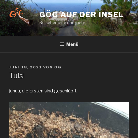
Zum
Inhalt
GÖG AUF DER INSEL
springen
Reiseberichte und mehr.
Menü
VERÖFFENTLICHT
JUNI 18, 2021
VON
GG
AM
Tulsi
juhuu, die Ersten sind geschlüpft: