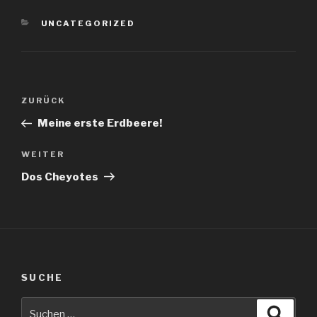
KATEGORIEN
UNCATEGORIZED
Beitragsnavigation
Vorheriger
ZURÜCK
Beitrag
Meine erste Erdbeere!
Nächster
WEITER
Beitrag
Dos Cheyotes
SUCHE
Suche
Suche