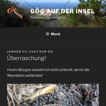
Zum
Inhalt
GÖG AUF DER INSEL
springen
Reiseberichte und mehr.
Menü
VERÖFFENTLICHT
JANUAR 20, 2023
VON
GG
AM
Überraschung!
Heute Morgen staunte ich nicht schlecht, als ich die
Wurmkiste aufdeckte!