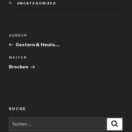
KATEGORIEN
UNCATEGORIZED
Beitragsnavigation
Vorheriger
ZURÜCK
Beitrag
Gestern & Heute…
Nächster
WEITER
Beitrag
Brocken
SUCHE
Suche
Suche
nach: