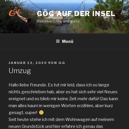
Zum
Inhalt
GÖG AUF DER INSEL
springen
Reiseberichte und mehr.
Menü
VERÖFFENTLICHT
JANUAR 22, 2020
VON
GG
AM
Umzug
Hallo liebe Freunde. Es tut mir leid, dass ich so lange
nichts geschrieben hab, aber es hat sich sehr viel Neues
ereignet und es blieb mir keine Zeit mehr dafür! Das kann
man alles kaum in wenigen Worten erzählen, aber kurz
gesagt, super!
Seit heute stehe ich mit dem Wohnwagen auf meinem
neuen Grundstück und hier erfahre ich genau das