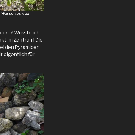
n Wasserturm zu
tiere! Wusste ich
akt im Zentrum! Die
bei den Pyramiden
r eigentlich für