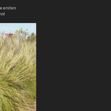
ie ersten
nn!