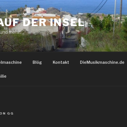
AUF DER INSEL
 und mehr.
elmaschine
Blög
Kontakt
DieMusikmaschine.de
ilie
ON
GG