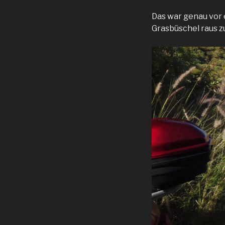
Das war genau vor 
Grasbüschel raus z