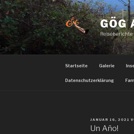
Zum
Inhalt
springen
GÖG 
Reiseberichte
Startseite
Galerie
Ins
Datenschutzerklärung
Fam
VERÖFFENTLICHT
JANUAR 16, 2021
V
AM
Un Año!