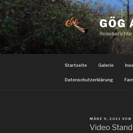
Zum
Inhalt
springen
GÖG 
Reiseberichte
Startseite
Galerie
Ins
Datenschutzerklärung
Fam
VERÖFFENTLICHT
MÄRZ 9, 2021
VON
AM
Video Stand