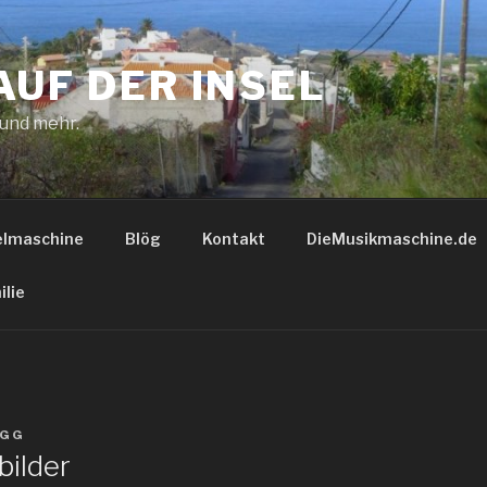
AUF DER INSEL
 und mehr.
elmaschine
Blög
Kontakt
DieMusikmaschine.de
ilie
GG
bilder