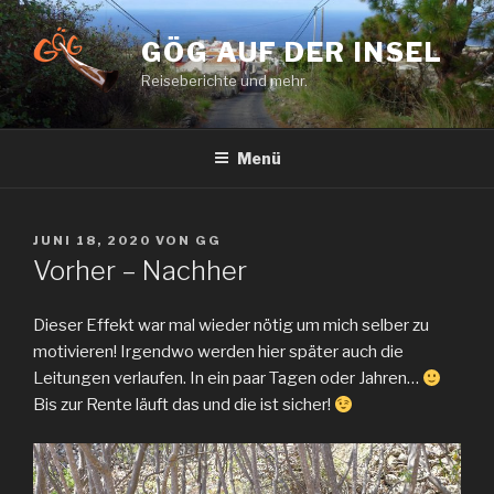
Zum
Inhalt
GÖG AUF DER INSEL
springen
Reiseberichte und mehr.
Menü
VERÖFFENTLICHT
JUNI 18, 2020
VON
GG
AM
Vorher – Nachher
Dieser Effekt war mal wieder nötig um mich selber zu
motivieren! Irgendwo werden hier später auch die
Leitungen verlaufen. In ein paar Tagen oder Jahren…
Bis zur Rente läuft das und die ist sicher!