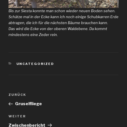
Bis zur Siesta konnte man schon wieder neuen Boden sehen.
Schätze mal in der Ecke kann ich noch einige Schubkarren Erde
abtragen, die ich für die nächsten Bäume brauchen kann.
Das wird die Ecke von der oberen Waldebene. Da kommt
mindestens eine Zeder rein.
KATEGORIEN
UNCATEGORIZED
Beitragsnavigation
Vorheriger
ZURÜCK
Beitrag
Gruselfliege
Nächster
WEITER
Beitrag
Zwischenbericht