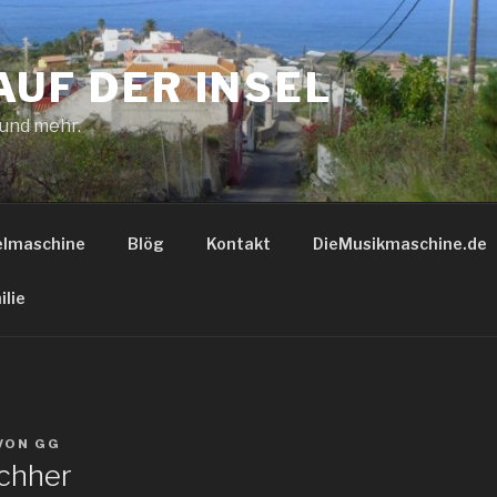
AUF DER INSEL
 und mehr.
elmaschine
Blög
Kontakt
DieMusikmaschine.de
ilie
VON
GG
chher