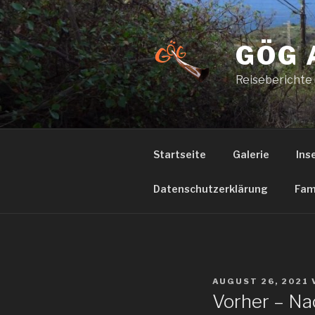
Zum
Inhalt
springen
GÖG 
Reiseberichte
Startseite
Galerie
Ins
Datenschutzerklärung
Fam
VERÖFFENTLICHT
AUGUST 26, 2021
AM
Vorher – Na