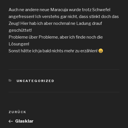
Auch ne andere neue Maracuja wurde trotz Schwefel
angefressen! Ich verstehs gar nicht, dass stinkt doch das
Zeug! Hier hab ich aber nochmal ne Ladung drauf
geschüttet!
Probleme über Probleme, aber ich finde noch die
Lösungen!
Sonst hätte ich ja bald nichts mehr zu erzählen!
KATEGORIEN
UNCATEGORIZED
Beitragsnavigation
Vorheriger
ZURÜCK
Beitrag
Glasklar