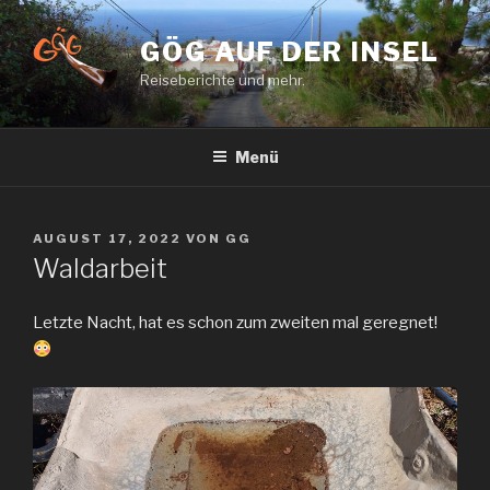
Zum
Inhalt
GÖG AUF DER INSEL
springen
Reiseberichte und mehr.
Menü
VERÖFFENTLICHT
AUGUST 17, 2022
VON
GG
AM
Waldarbeit
Letzte Nacht, hat es schon zum zweiten mal geregnet!