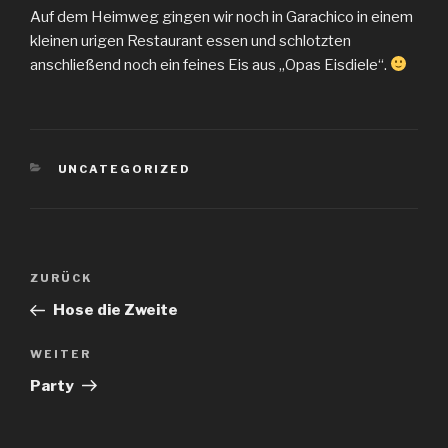
Auf dem Heimweg gingen wir noch in Garachico in einem
kleinen urigen Restaurant essen und schlotzten
anschließend noch ein feines Eis aus „Opas Eisdiele“.
KATEGORIEN
UNCATEGORIZED
Beitragsnavigation
Vorheriger
ZURÜCK
Beitrag
Hose die Zweite
Nächster
WEITER
Beitrag
Party