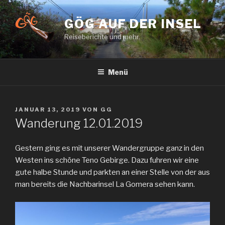
Zum
Inhalt
GÖG AUF DER INSEL
springen
Reiseberichte und mehr.
Menü
VERÖFFENTLICHT
JANUAR 13, 2019
VON
GG
AM
Wanderung 12.01.2019
Gestern ging es mit unserer Wandergruppe ganz in den
Westen ins schöne Teno Gebirge. Dazu fuhren wir eine
gute halbe Stunde und parkten an einer Stelle von der aus
man bereits die Nachbarinsel La Gomera sehen kann.