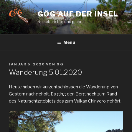
Zum
Inhalt
GÖG AUF DER INSEL
springen
Reiseberichte und mehr.
Menü
VERÖFFENTLICHT
JANUAR 5, 2020
VON
GG
AM
Wanderung 5.01.2020
Heute haben wir kurzentschlossen die Wanderung von
Gestern nachgeholt. Es ging den Berg hoch zum Rand
des Naturschtzgebiets das zum Vulkan Chinyero gehört.