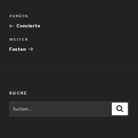
Beitragsnavigation
Vorheriger
ZURÜCK
Beitrag
Concierto
Nächster
WEITER
Beitrag
Fasten
SUCHE
Suche
Suche
nach: