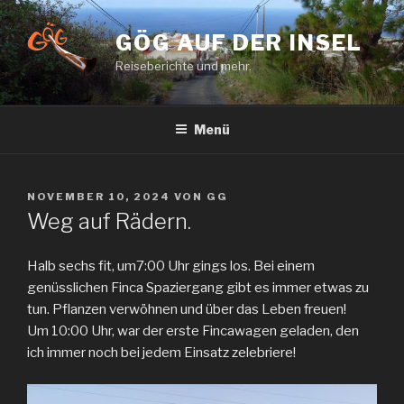
Zum
Inhalt
GÖG AUF DER INSEL
springen
Reiseberichte und mehr.
Menü
VERÖFFENTLICHT
NOVEMBER 10, 2024
VON
GG
AM
Weg auf Rädern.
Halb sechs fit, um7:00 Uhr gings los. Bei einem
genüsslichen Finca Spaziergang gibt es immer etwas zu
tun. Pflanzen verwöhnen und über das Leben freuen!
Um 10:00 Uhr, war der erste Fincawagen geladen, den
ich immer noch bei jedem Einsatz zelebriere!