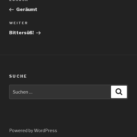
Vorheriger
Beitrag
Geräumt
Nächster
WEITER
Beitrag
Bittersüß!
SUCHE
Suche
Suche
nach:
Powered by WordPress