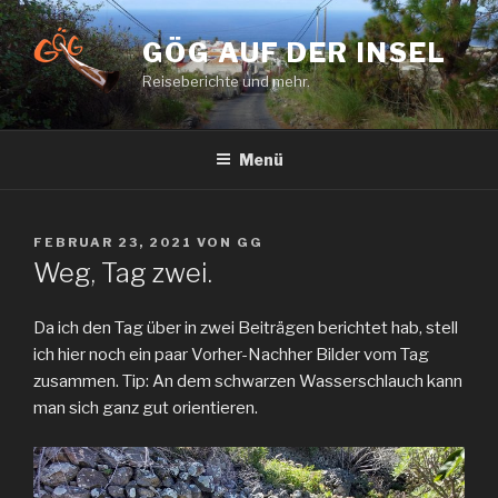
Zum
Inhalt
GÖG AUF DER INSEL
springen
Reiseberichte und mehr.
Menü
VERÖFFENTLICHT
FEBRUAR 23, 2021
VON
GG
AM
Weg, Tag zwei.
Da ich den Tag über in zwei Beiträgen berichtet hab, stell
ich hier noch ein paar Vorher-Nachher Bilder vom Tag
zusammen. Tip: An dem schwarzen Wasserschlauch kann
man sich ganz gut orientieren.