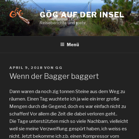
Zum
Inhalt
GÖG AUF DER INSEL
springen
Reiseberichte und mehr.
Menü
VERÖFFENTLICHT
APRIL 9, 2018
VON
GG
AM
Wenn der Bagger baggert
Dann waren da noch zig tonnen Steine aus dem Weg zu
räumen. Einen Tag wuchtete ich ja wie ein irrer große
Mengen durch die Gegend, doch es war einfach nicht zu
schaffen! Vor allem die Zeit die dabei verloren geht..
Die Tage unterstützten mich so viele Nachbarn, vielleicht
weil sie meine Verzweiflung gespürt haben, ich weiss es
nicht. Jetzt bekomme ich z.b. einen Kompressor vom