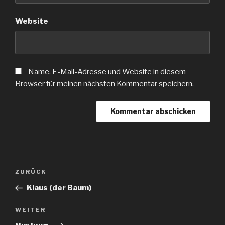
Website
Name, E-Mail-Adresse und Website in diesem
Browser für meinen nächsten Kommentar speichern.
Beitragsnavigation
Vorheriger
ZURÜCK
Beitrag
Klaus (der Baum)
Nächster
WEITER
Beitrag