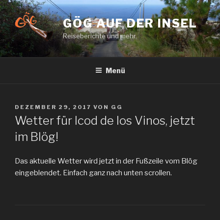
Zum
Inhalt
GÖG AUF DER INSEL
springen
Reiseberichte und mehr.
Menü
VERÖFFENTLICHT
DEZEMBER 29, 2017
VON
GG
AM
Wetter für Icod de los Vinos, jetzt
im Blög!
Das aktuelle Wetter wird jetzt in der Fußzeile vom Blög
eingeblendet. Einfach ganz nach unten scrollen.