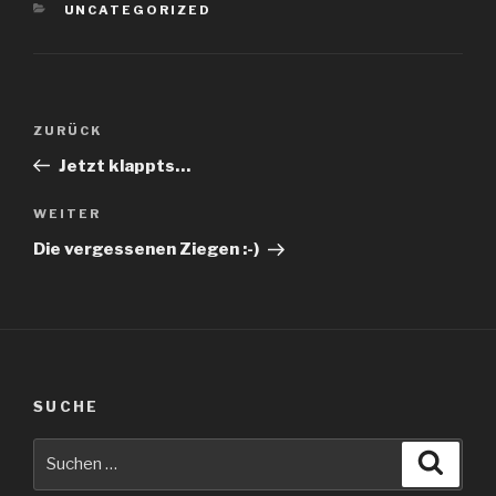
KATEGORIEN
UNCATEGORIZED
Beitragsnavigation
Vorheriger
ZURÜCK
Beitrag
Jetzt klappts…
Nächster
WEITER
Beitrag
Die vergessenen Ziegen :-)
SUCHE
Suche
Suche
nach: