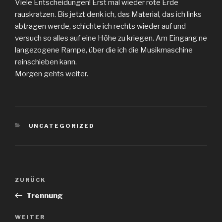
Viele Entscheidungen! Erst mal wieder rote Erde
rauskratzen. Bis jetzt denk ich, das Material, das ich links
abtragen werde, schichte ich rechts wieder auf und
versuch so alles auf eine Höhe zu kriegen. Am Eingang ne
langezogene Rampe, über die ich die Musikmaschine
reinschieben kann.
Morgen gehts weiter.
KATEGORIEN
UNCATEGORIZED
Beitragsnavigation
Vorheriger
ZURÜCK
Beitrag
Trennung
Nächster
WEITER