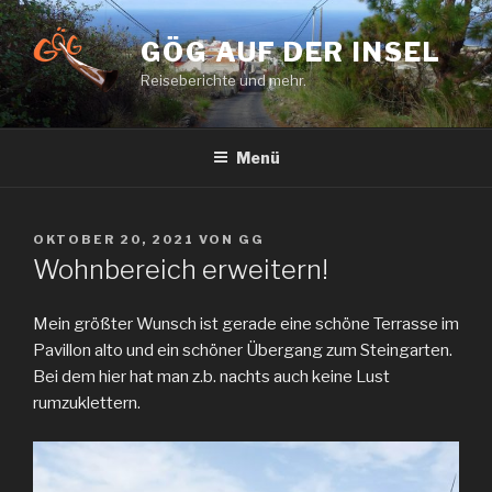
Zum
Inhalt
GÖG AUF DER INSEL
springen
Reiseberichte und mehr.
Menü
VERÖFFENTLICHT
OKTOBER 20, 2021
VON
GG
AM
Wohnbereich erweitern!
Mein größter Wunsch ist gerade eine schöne Terrasse im
Pavillon alto und ein schöner Übergang zum Steingarten.
Bei dem hier hat man z.b. nachts auch keine Lust
rumzuklettern.