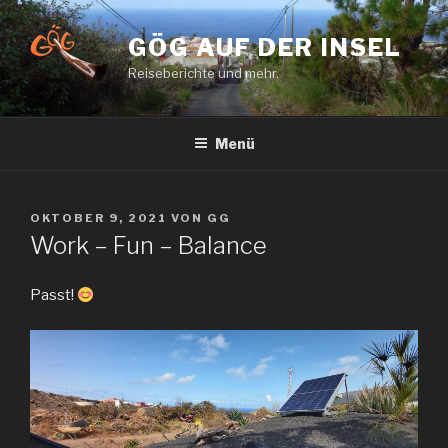
Zum
Inhalt
GÖG AUF DER INSEL
springen
Reiseberichte und mehr.
Menü
VERÖFFENTLICHT
OKTOBER 9, 2021
VON
GG
AM
Work – Fun – Balance
Passt!