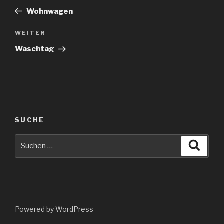
Beitrag
Wohnwagen
Nächster
WEITER
Beitrag
Waschtag
SUCHE
Suche
Suche
nach:
Powered by WordPress