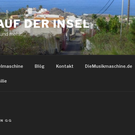
AUF DER INSEL
 und mehr.
elmaschine
Blög
Kontakt
DieMusikmaschine.de
ilie
ON
GG