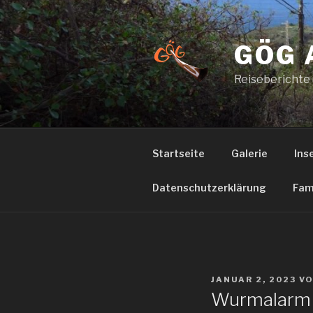
Zum
Inhalt
springen
GÖG 
Reiseberichte
Startseite
Galerie
Ins
Datenschutzerklärung
Fam
VERÖFFENTLICHT
JANUAR 2, 2023
V
AM
Wurmalarm