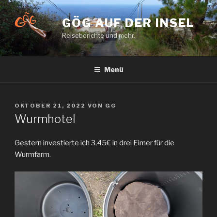
Zum
Inhalt
GÖG AUF DER INSEL
springen
Reiseberichte und mehr.
Menü
VERÖFFENTLICHT
OKTOBER 21, 2022
VON
GG
AM
Wurmhotel
Gestern investierte ich 3,45€ in drei Eimer für die
Wurmfarm.