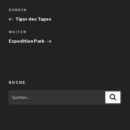
Beitragsnavigation
Vorheriger
ZURÜCK
Beitrag
Tiger des Tages
Nächster
WEITER
Beitrag
Expedition Park
SUCHE
Suche
Suche
nach: