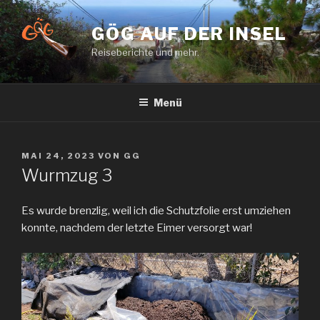
Zum
Inhalt
GÖG AUF DER INSEL
springen
Reiseberichte und mehr.
Menü
VERÖFFENTLICHT
MAI 24, 2023
VON
GG
AM
Wurmzug 3
Es wurde brenzlig, weil ich die Schutzfolie erst umziehen
konnte, nachdem der letzte Eimer versorgt war!