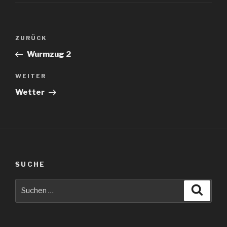
Beitragsnavigation
Vorheriger
ZURÜCK
Beitrag
Wurmzug 2
Nächster
WEITER
Beitrag
Wetter
SUCHE
Suche
Suche
nach: