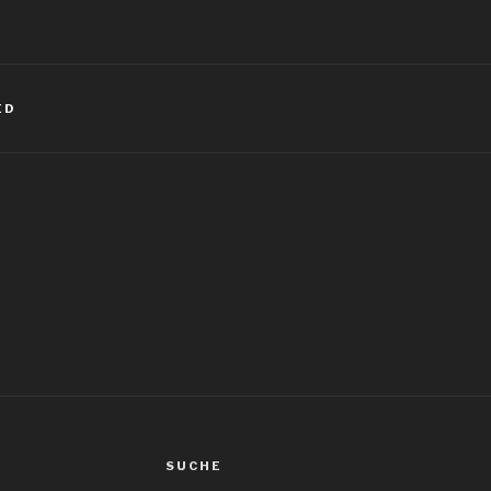
ED
igation
SUCHE