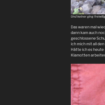
Und keiner ging freiwlli
Das waren mal wie
dann kam auch noc
geschlossene Schuh
ich mich mit all d
Hätte ich es heute
Klamotten arbeiten