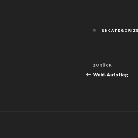
KATEGORIEN
UNCATEGORIZ
Beitragsnav
Vorheriger
ZURÜCK
Beitrag
Wald-Aufstieg