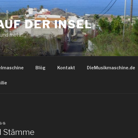
AUF DER INSEL
 und mehr.
elmaschine
Blög
Kontakt
DieMusikmaschine.de
ilie
GG
d Stämme