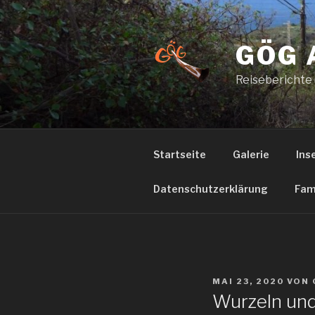
Zum
Inhalt
springen
GÖG 
Reiseberichte
Startseite
Galerie
Ins
Datenschutzerklärung
Fam
VERÖFFENTLICHT
MAI 23, 2020
VON
AM
Wurzeln un