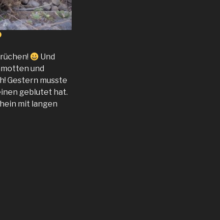
brüchen!
Und
lamotten und
ch! Gestern musste
inen geblutet hat.
chein mit langen