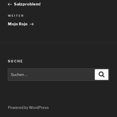
Beitrag
Salzproblem!
Nächster
WEITER
Beitrag
Mojo Rojo
SUCHE
Suche
Suche
nach:
Powered by WordPress