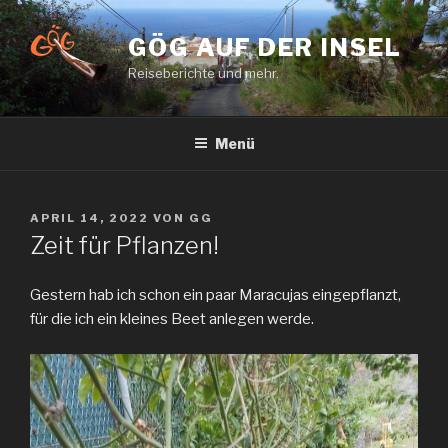
Zum
Inhalt
GÖG AUF DER INSEL
springen
Reiseberichte und mehr.
Menü
VERÖFFENTLICHT
APRIL 14, 2022
VON
GG
AM
Zeit für Pflanzen!
Gestern hab ich schon ein paar Maracujas eingepflanzt,
für die ich ein kleines Beet anlegen werde.