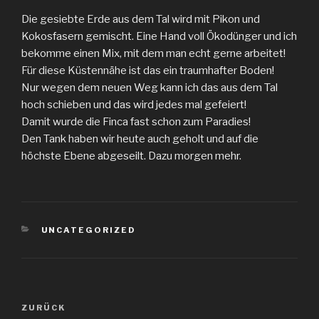
Die gesiebte Erde aus dem Tal wird mit Pikon und
Kokosfasern gemischt. Eine Hand voll Ökodünger und ich
bekomme einen Mix, mit dem man echt gerne arbeitet!
Für diese Küstennähe ist das ein traumhafter Boden!
Nur wegen dem neuen Weg kann ich das aus dem Tal
hoch schieben und das wird jedes mal gefeiert!
Damit wurde die Finca fast schon zum Paradies!
Den Tank haben wir heute auch geholt und auf die
höchste Ebene abgeseilt. Dazu morgen mehr.
KATEGORIEN
UNCATEGORIZED
Beitragsnavigation
Vorheriger
ZURÜCK