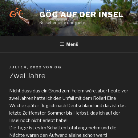
Zum
Inhalt
GÖG AUF DER INSEL
springen
Reiseberichte und mehr.
Menü
VERÖFFENTLICHT
JULI 14, 2022
VON
GG
AM
Zwei Jahre
Nicht dass das ein Grund zum Feiern wäre, aber heute vor
zwei Jahren hatte ich den Unfall mit dem Roller! Eine
Woche später flog ich nach Deutschland und das ist das
letzte Zeitfenster, Sommer bis Herbst, das ich auf der
Insel noch nicht erlebt habe!
Die Tage ist es im Schatten total angenehm und die
Nächte waren den Aufwand alleine schon wert!