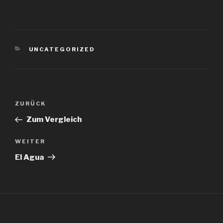
KATEGORIEN
UNCATEGORIZED
Beitragsnavigation
Vorheriger
ZURÜCK
Beitrag
Zum Vergleich
Nächster
WEITER
Beitrag
El Agua