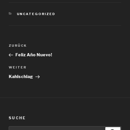
KATEGORIEN
UNCATEGORIZED
Beitragsnavigation
Vorheriger
ZURÜCK
Beitrag
Feliz Año Nuevo!
Nächster
WEITER
Beitrag
Kahlschlag
SUCHE
Suche