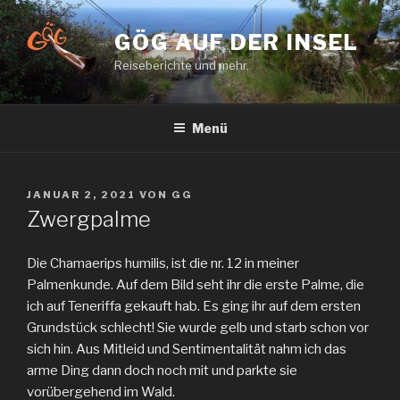
Zum
Inhalt
GÖG AUF DER INSEL
springen
Reiseberichte und mehr.
Menü
VERÖFFENTLICHT
JANUAR 2, 2021
VON
GG
AM
Zwergpalme
Die Chamaerips humilis, ist die nr. 12 in meiner
Palmenkunde. Auf dem Bild seht ihr die erste Palme, die
ich auf Teneriffa gekauft hab. Es ging ihr auf dem ersten
Grundstück schlecht! Sie wurde gelb und starb schon vor
sich hin. Aus Mitleid und Sentimentalität nahm ich das
arme Ding dann doch noch mit und parkte sie
vorübergehend im Wald.